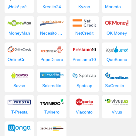
¡Hola! préstamo
Kredito24
Kyzoo
Monedo Now
MoneyMan
Necesito Dinero
NetCredit
OK Money
OnlineCredit.es
PepeDinero
Préstamo10
QueBueno
Savso
Solcredito
Spotcap
SuCredito.es
T-Presta
Twinero
Viaconto
Vivus