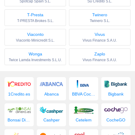
Spotcap Spain S.L.
Su Credito S.L.
T-Presta
Twinero
T-PRESTA Brokes S.L.
Twinero S.L.
Viaconto
Vivus
Viaconto Minicredit S.L.
Vivus Finance S.A.U.
Wonga
Zaplo
Twice Lamda Investments S.L.U.
Vivus Finance S.A.U.
1Credito.es
Abanca
BBVA Coche Nuevo
Bigbank
Bonsai Dinero
Cashper
Cetelem
CocheGO