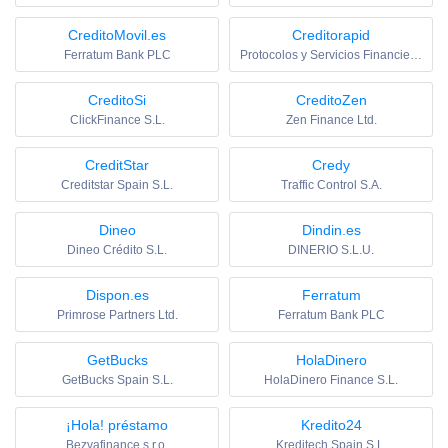
CreditoMovil.es
Creditorapid
Ferratum Bank PLC
Protocolos y Servicios Financieros SL
CreditoSi
CreditoZen
ClickFinance S.L.
Zen Finance Ltd.
CreditStar
Credy
Creditstar Spain S.L.
Traffic Control S.A.
Dineo
Dindin.es
Dineo Crédito S.L.
DINERIO S.L.U.
Dispon.es
Ferratum
Primrose Partners Ltd.
Ferratum Bank PLC
GetBucks
HolaDinero
GetBucks Spain S.L.
HolaDinero Finance S.L.
¡Hola! préstamo
Kredito24
Bezvafinance s.r.o.
Kreditech Spain S.L.