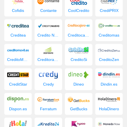
Cofidis
Contante
CoolCredito
CrediPRIX
Creditea
Credito Nuevo
Creditocajero
Creditomas
CreditoMovil.es
Creditorapid
CreditoSi
CreditoZen
CreditStar
Credy
Dineo
Dindin.es
Dispon.es
Ferratum
GetBucks
HolaDinero