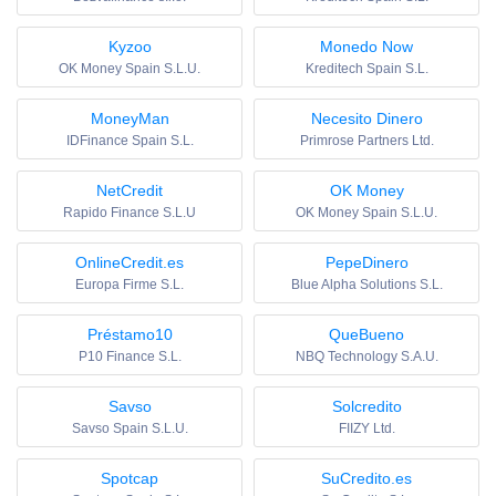
Kyzoo
Monedo Now
OK Money Spain S.L.U.
Kreditech Spain S.L.
MoneyMan
Necesito Dinero
IDFinance Spain S.L.
Primrose Partners Ltd.
NetCredit
OK Money
Rapido Finance S.L.U
OK Money Spain S.L.U.
OnlineCredit.es
PepeDinero
Europa Firme S.L.
Blue Alpha Solutions S.L.
Préstamo10
QueBueno
P10 Finance S.L.
NBQ Technology S.A.U.
Savso
Solcredito
Savso Spain S.L.U.
FIIZY Ltd.
Spotcap
SuCredito.es