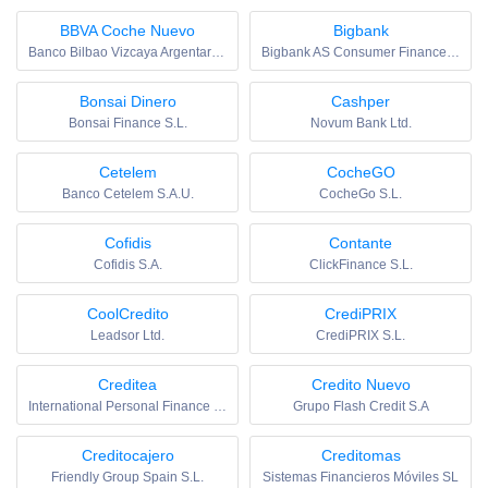
BBVA Coche Nuevo
Bigbank
Banco Bilbao Vizcaya Argentaria S.A.
Bigbank AS Consumer Finance S.E.
Bonsai Dinero
Cashper
Bonsai Finance S.L.
Novum Bank Ltd.
Cetelem
CocheGO
Banco Cetelem S.A.U.
CocheGo S.L.
Cofidis
Contante
Cofidis S.A.
ClickFinance S.L.
CoolCredito
CrediPRIX
Leadsor Ltd.
CrediPRIX S.L.
Creditea
Credito Nuevo
International Personal Finance Digital Spain S.A.U.
Grupo Flash Credit S.A
Creditocajero
Creditomas
Friendly Group Spain S.L.
Sistemas Financieros Móviles SL