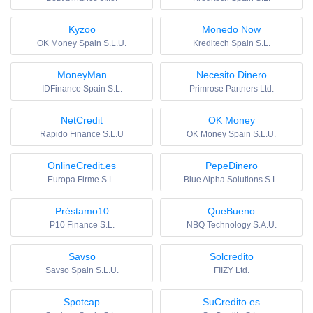
Kyzoo
Monedo Now
OK Money Spain S.L.U.
Kreditech Spain S.L.
MoneyMan
Necesito Dinero
IDFinance Spain S.L.
Primrose Partners Ltd.
NetCredit
OK Money
Rapido Finance S.L.U
OK Money Spain S.L.U.
OnlineCredit.es
PepeDinero
Europa Firme S.L.
Blue Alpha Solutions S.L.
Préstamo10
QueBueno
P10 Finance S.L.
NBQ Technology S.A.U.
Savso
Solcredito
Savso Spain S.L.U.
FIIZY Ltd.
Spotcap
SuCredito.es