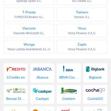
Spotcap Spain S.L.
Su Credito S.L.
T-Presta
Twinero
T-PRESTA Brokes S.L.
Twinero S.L.
Viaconto
Vivus
Viaconto Minicredit S.L.
Vivus Finance S.A.U.
Wonga
Zaplo
Twice Lamda Investments S.L.U.
Vivus Finance S.A.U.
1Credito.es
Abanca
BBVA Coche Nuevo
Bigbank
Bonsai Dinero
Cashper
Cetelem
CocheGO