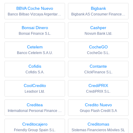
BBVA Coche Nuevo
Bigbank
Banco Bilbao Vizcaya Argentaria S.A.
Bigbank AS Consumer Finance S.E.
Bonsai Dinero
Cashper
Bonsai Finance S.L.
Novum Bank Ltd.
Cetelem
CocheGO
Banco Cetelem S.A.U.
CocheGo S.L.
Cofidis
Contante
Cofidis S.A.
ClickFinance S.L.
CoolCredito
CrediPRIX
Leadsor Ltd.
CrediPRIX S.L.
Creditea
Credito Nuevo
International Personal Finance Digital Spain S.A.U.
Grupo Flash Credit S.A
Creditocajero
Creditomas
Friendly Group Spain S.L.
Sistemas Financieros Móviles SL