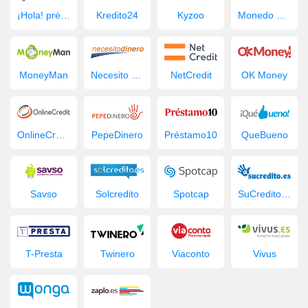
¡Hola! préstamo
Kredito24
Kyzoo
Monedo Now
MoneyMan
Necesito Dinero
NetCredit
OK Money
OnlineCredit.es
PepeDinero
Préstamo10
QueBueno
Savso
Solcredito
Spotcap
SuCredito.es
T-Presta
Twinero
Viaconto
Vivus