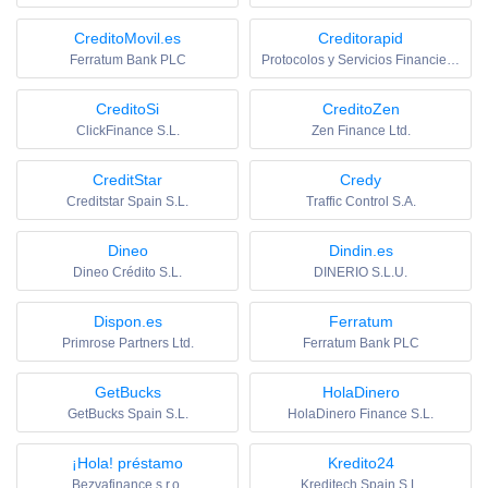
CreditoMovil.es
Creditorapid
Ferratum Bank PLC
Protocolos y Servicios Financieros SL
CreditoSi
CreditoZen
ClickFinance S.L.
Zen Finance Ltd.
CreditStar
Credy
Creditstar Spain S.L.
Traffic Control S.A.
Dineo
Dindin.es
Dineo Crédito S.L.
DINERIO S.L.U.
Dispon.es
Ferratum
Primrose Partners Ltd.
Ferratum Bank PLC
GetBucks
HolaDinero
GetBucks Spain S.L.
HolaDinero Finance S.L.
¡Hola! préstamo
Kredito24
Bezvafinance s.r.o.
Kreditech Spain S.L.