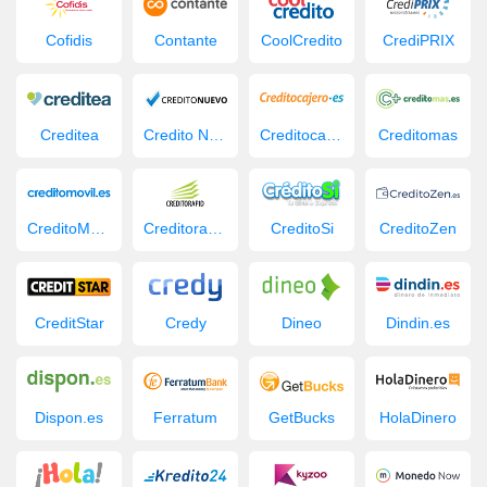
Cofidis
Contante
CoolCredito
CrediPRIX
Creditea
Credito Nuevo
Creditocajero
Creditomas
CreditoMovil.es
Creditorapid
CreditoSi
CreditoZen
CreditStar
Credy
Dineo
Dindin.es
Dispon.es
Ferratum
GetBucks
HolaDinero