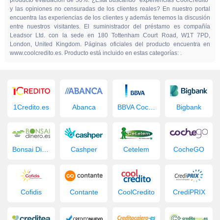
producto evaluación de 50%. ¿Está buscando "experiencias CoolCredito"
y las opiniones no censuradas de los clientes reales? En nuestro portal
encuentra las experiencias de los clientes y además tenemos la discusión
entre nuestros visitantes. El suministrador del préstamo es compañía
Leadsor Ltd. con la sede en 180 Tottenham Court Road, W1T 7PD,
London, United Kingdom. Páginas oficiales del producto encuentra en
www.coolcredito.es. Producto está incluido en estas categorías: .
1Credito.es
Abanca
BBVA Coche Nuevo
Bigbank
Bonsai Dinero
Cashper
Cetelem
CocheGO
Cofidis
Contante
CoolCredito
CrediPRIX