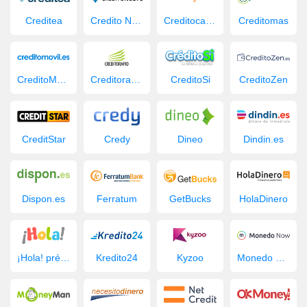
Creditea
Credito Nuevo
Creditocajero
Creditomas
CreditoMovil.es
Creditorapid
CreditoSi
CreditoZen
CreditStar
Credy
Dineo
Dindin.es
Dispon.es
Ferratum
GetBucks
HolaDinero
¡Hola! préstamo
Kredito24
Kyzoo
Monedo Now