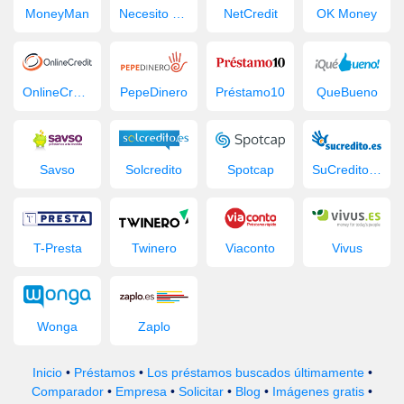
MoneyMan
Necesito Dinero
NetCredit
OK Money
OnlineCredit.es
PepeDinero
Préstamo10
QueBueno
Savso
Solcredito
Spotcap
SuCredito.es
T-Presta
Twinero
Viaconto
Vivus
Wonga
Zaplo
Inicio
•
Préstamos
•
Los préstamos buscados últimamente
•
Comparador
•
Empresa
•
Solicitar
•
Blog
•
Imágenes gratis
•