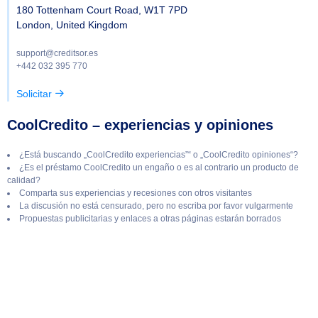
180 Tottenham Court Road, W1T 7PD
London, United Kingdom
support@creditsor.es
+442 032 395 770
Solicitar
CoolCredito – experiencias y opiniones
¿Está buscando „CoolCredito experiencias”“ o „CoolCredito opiniones“?
¿Es el préstamo CoolCredito un engaño o es al contrario un producto de
calidad?
Comparta sus experiencias y recesiones con otros visitantes
La discusión no está censurado, pero no escriba por favor vulgarmente
Propuestas publicitarias y enlaces a otras páginas estarán borrados