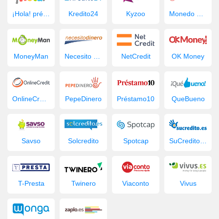
¡Hola! préstamo
Kredito24
Kyzoo
Monedo Now
MoneyMan
Necesito Dinero
NetCredit
OK Money
OnlineCredit.es
PepeDinero
Préstamo10
QueBueno
Savso
Solcredito
Spotcap
SuCredito.es
T-Presta
Twinero
Viaconto
Vivus