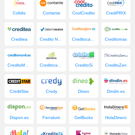
Cofidis
Contante
CoolCredito
CrediPRIX
Creditea
Credito Nuevo
Creditocajero
Creditomas
CreditoMovil.es
Creditorapid
CreditoSi
CreditoZen
CreditStar
Credy
Dineo
Dindin.es
Dispon.es
Ferratum
GetBucks
HolaDinero