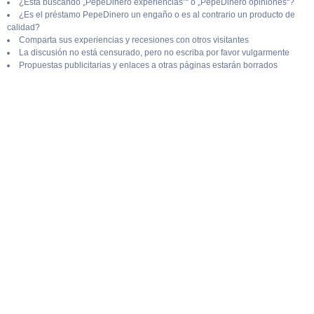
¿Está buscando „PepeDinero experiencias”“ o „PepeDinero opiniones“?
¿Es el préstamo PepeDinero un engaño o es al contrario un producto de
calidad?
Comparta sus experiencias y recesiones con otros visitantes
La discusión no está censurado, pero no escriba por favor vulgarmente
Propuestas publicitarias y enlaces a otras páginas estarán borrados