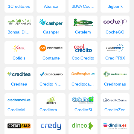
1Credito.es
Abanca
BBVA Coche Nuevo
Bigbank
Bonsai Dinero
Cashper
Cetelem
CocheGO
Cofidis
Contante
CoolCredito
CrediPRIX
Creditea
Credito Nuevo
Creditocajero
Creditomas
CreditoMovil.es
Creditorapid
CreditoSi
CreditoZen