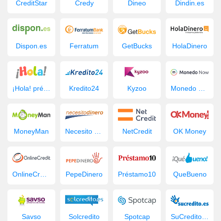
CreditStar
Credy
Dineo
Dindin.es
Dispon.es
Ferratum
GetBucks
HolaDinero
¡Hola! préstamo
Kredito24
Kyzoo
Monedo Now
MoneyMan
Necesito Dinero
NetCredit
OK Money
OnlineCredit.es
PepeDinero
Préstamo10
QueBueno
Savso
Solcredito
Spotcap
SuCredito.es