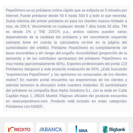
PepeDinero es un préstamo online rápido que se estipula en 5 minutos por
Internet. Puede prestarse desde 50 € hasta 500 € a todo lo que necesita.
Suma máxima del primer préstamo es para los clientes nuevos limitado a
max. de 250 €. Vencimiento es cualquier desde 7 días hasta 30 días. TIN
es desde 1% y TAE 2201% p.a., ambos valores pueden variar,
dependiendo de la cantidad del préstamo y del vencimiento requerido
(siempre tome en cuenta la calculadora on-line en la página del
suministrador del crédito). Préstamo PepeDinero es completamente sin
tasas escondidas y sin riesgo del engaño. Accesibilidad (proporción de la
demanda y de las solicitudes aprobadas) del préstamo PepeDinero es
muy media (aproximadamente 40%). Expertos profesionales del portal 123
Préstamos otorgaron a este producto evaluación de 65%. ¿Está buscando
"experiencias PepeDinero" y las opiniones no censuradas de los clientes
reales? En nuestro portal encuentra las experiencias de los clientes y
además tenemos la discusión entre nuestros visitantes. El suministrador
del préstamo es compañía Blue Alpha Solutions S.L. con la sede en Calle
Capitán Haya 1, 28020 Madrid. Páginas oficiales del producto encuentra
en www.pepedinero.com. Producto está incluido en estas categorías:
Préstamos con ASNEF, .