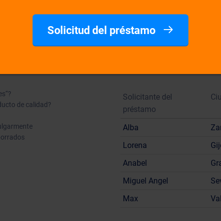
Solicitud del préstamo
nes
5 clientes nuevo
es“?
Solicitante del
Ci
ducto de calidad?
préstamo
vulgarmente
Alba
Za
borrados
Lorena
Gi
Anabel
Gr
Miguel Angel
Sev
Max
Va