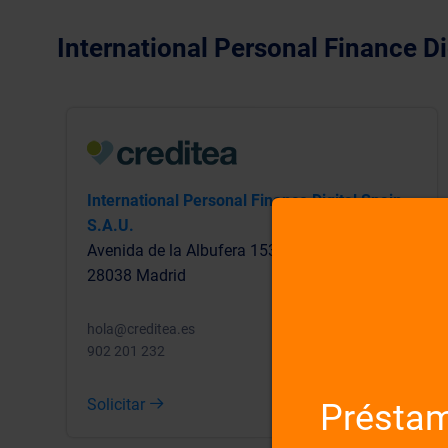
International Personal Finance D
International Personal Finance Digital Spain
S.A.U.
Avenida de la Albufera 153
28038 Madrid
hola@creditea.es
902 201 232
Solicitar
Préstam