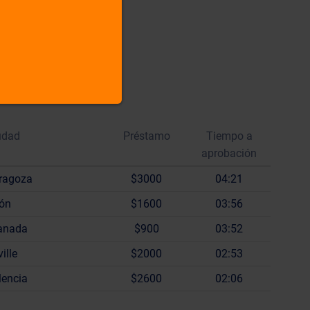
s
udad
Préstamo
Tiempo a
aprobación
ragoza
$3000
04:21
jón
$1600
03:56
anada
$900
03:52
ille
$2000
02:53
lencia
$2600
02:06