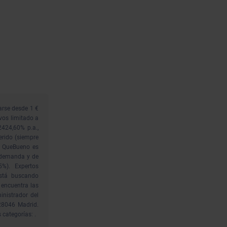
arse desde 1 €
vos limitado a
424,60% p.a.,
erido (siempre
mo QueBueno es
a demanda y de
%). Expertos
Está buscando
 encuentra las
inistrador del
28046 Madrid.
categorías: .