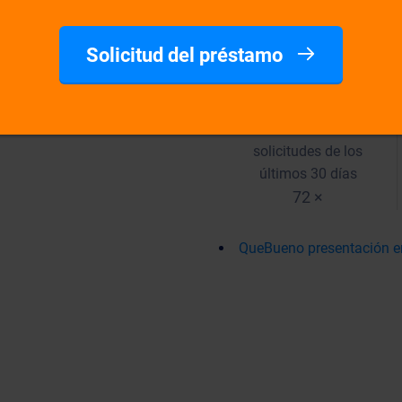
Kevin
Có
Solicitud del préstamo
Estadísticas del
Número de las
solicitudes de los
últimos 30 días
72 ×
QueBueno presentación 