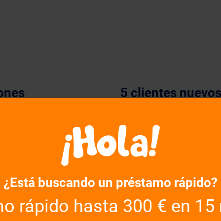
ones
5 clientes nuevo
niones“?
Solicitante del
Ci
roducto de calidad?
préstamo
vulgarmente
Celia
Má
borrados
Bea
Mu
¿Está buscando un préstamo rápido?
Almudena
Vi
o rápido hasta 300 € en 15
Manu
Va