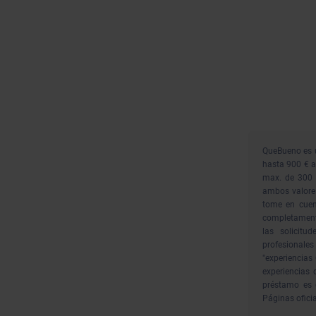
QueBueno es u
hasta 900 € a
max. de 300 
ambos valores
tome en cuent
completamente
las solicit
profesionale
"experiencias
experiencias 
préstamo es 
Páginas ofici