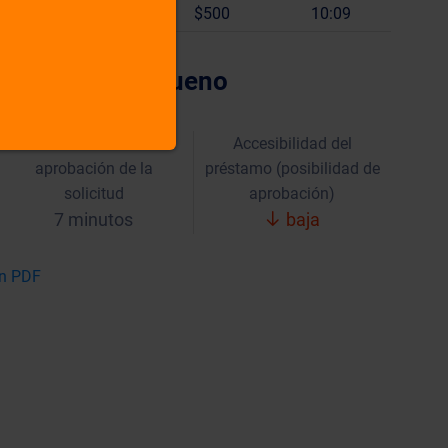
rdoba
$500
10:09
 préstamo QueBueno
Velocidad media de
Accesibilidad del
aprobación de la
préstamo (posibilidad de
solicitud
aprobación)
7 minutos
baja
en PDF