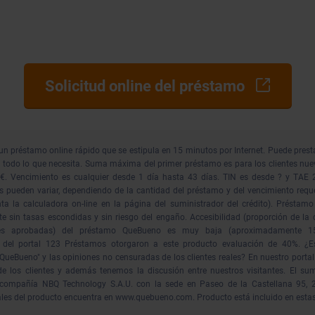
Solicitud online del préstamo
n préstamo online rápido que se estipula en 15 minutos por Internet. Puede prest
 todo lo que necesita. Suma máxima del primer préstamo es para los clientes nue
€. Vencimiento es cualquier desde 1 día hasta 43 días. TIN es desde ? y TAE 2
 pueden variar, dependiendo de la cantidad del préstamo y del vencimiento requ
a la calculadora on-line en la página del suministrador del crédito). Présta
 sin tasas escondidas y sin riesgo del engaño. Accesibilidad (proporción de l
udes aprobadas) del préstamo QueBueno es muy baja (aproximadamente 15
s del portal 123 Préstamos otorgaron a este producto evaluación de 40%. ¿
 QueBueno" y las opiniones no censuradas de los clientes reales? En nuestro portal
de los clientes y además tenemos la discusión entre nuestros visitantes. El sum
compañía NBQ Technology S.A.U. con la sede en Paseo de la Castellana 95, 
ales del producto encuentra en www.quebueno.com. Producto está incluido en estas 