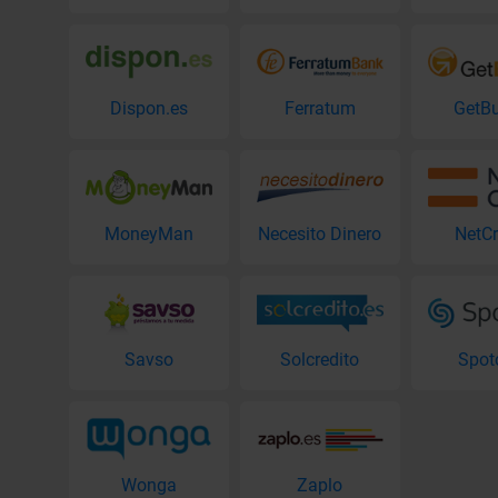
Dispon.es
Ferratum
GetB
MoneyMan
Necesito Dinero
NetCr
Savso
Solcredito
Spot
Wonga
Zaplo