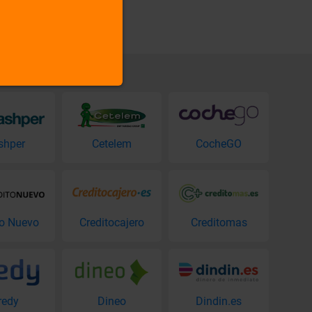
shper
Cetelem
CocheGO
to Nuevo
Creditocajero
Creditomas
redy
Dineo
Dindin.es