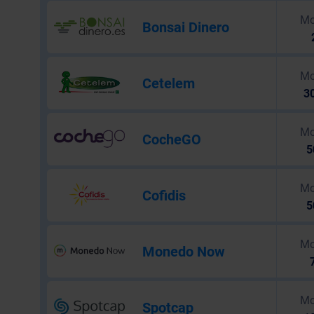
Mo
Bonsai Dinero
Mo
Cetelem
30
Mo
CocheGO
5
Mo
Cofidis
5
Mo
Monedo Now
Mo
Spotcap