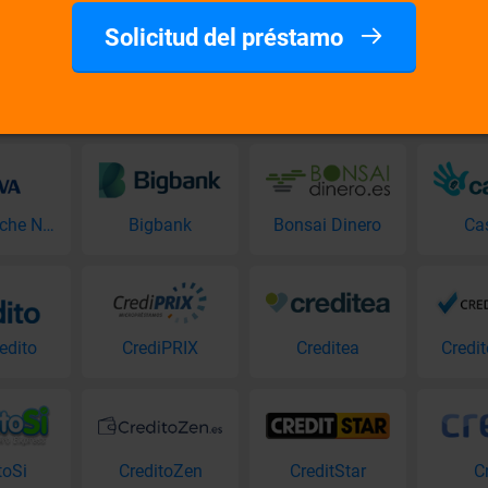
Solicitud del préstamo
BBVA Coche Nuevo
Bigbank
Bonsai Dinero
Ca
edito
CrediPRIX
Creditea
Credi
toSi
CreditoZen
CreditStar
C