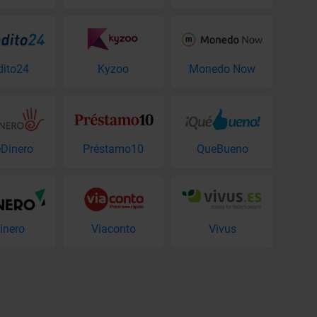
dito24
Kyzoo
Monedo Now
Dinero
Préstamo10
QueBueno
inero
Viaconto
Vivus