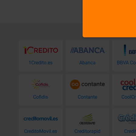
1Credito.es
Abanca
Cofidis
Contante
CoolCr
CreditoMovil.es
Creditorapid
Credi