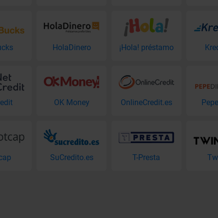
ucks
HolaDinero
¡Hola! préstamo
Kre
edit
OK Money
OnlineCredit.es
Pepe
cap
SuCredito.es
T-Presta
Tw