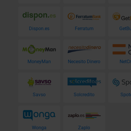
Dispon.es
Ferratum
GetB
MoneyMan
Necesito Dinero
NetCr
Savso
Solcredito
Spot
Wonga
Zaplo