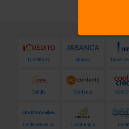
1Credito.es
Abanca
Cofidis
Contante
CoolCr
CreditoMovil.es
Creditorapid
Credi