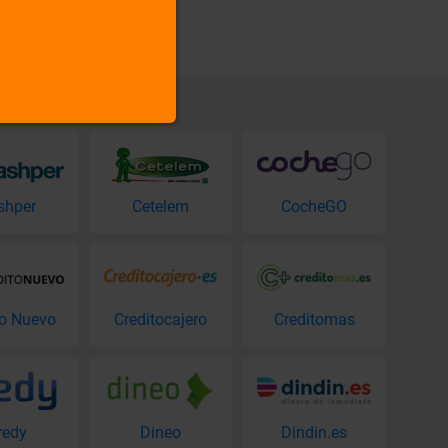
shper
Cetelem
CocheGO
to Nuevo
Creditocajero
Creditomas
redy
Dineo
Dindin.es