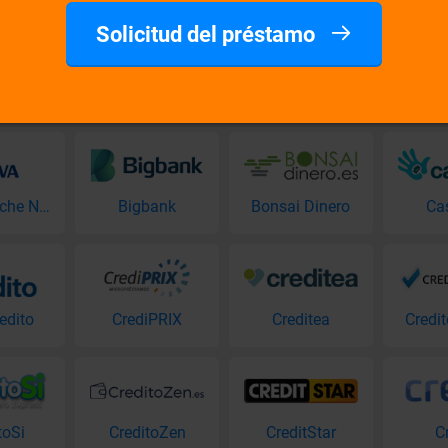
Solicitud del préstamo
BBVA Coche Nuevo
Bigbank
Bonsai Dinero
Ca
edito
CrediPRIX
Creditea
Credi
toSi
CreditoZen
CreditStar
C