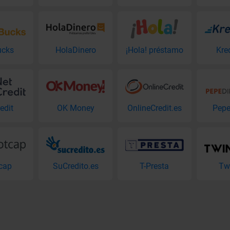
ucks
HolaDinero
¡Hola! préstamo
Kre
edit
OK Money
OnlineCredit.es
Pepe
cap
SuCredito.es
T-Presta
Tw