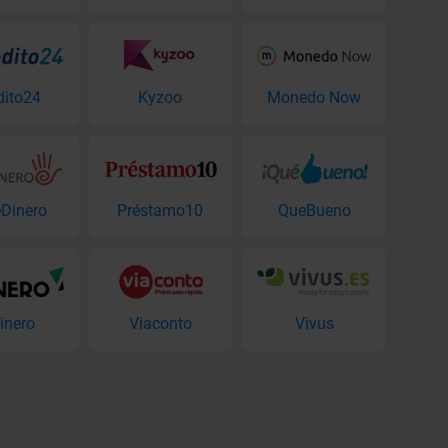
dito24
Kyzoo
Monedo Now
Dinero
Préstamo10
QueBueno
inero
Viaconto
Vivus