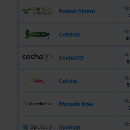
Mo
Bonsai Dinero
Mo
Cetelem
30
Mo
CocheGO
5
Mo
Cofidis
5
Mo
Monedo Now
Mo
Spotcap