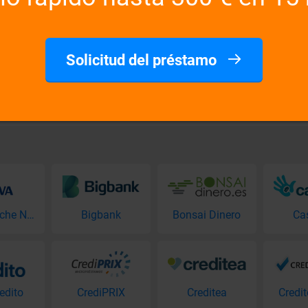
.
Se necesita un ingreso estable,
¿Cuánto tiempo se necesita para
tía.
Las solicitudes de préstamos s
Solicitud del préstamo
ran?
¿Qué pasa si tengo un ASNEF e
modidades del hogar.
Una entrada en el registro de de
BBVA Coche Nuevo
Bigbank
Bonsai Dinero
Ca
edito
CrediPRIX
Creditea
Credi