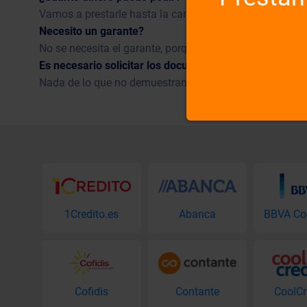
Vamos a prestarle hasta la cantidad de 30 días a 300 €
Necesito un garante?
No se necesita el garante, porque el préstamo sin garan
Es necesario solicitar los documentos que lo demuest
Nada de lo que no demuestran, a resolver todas las co
1Credito.es
Abanca
Cofidis
Contante
CoolCr