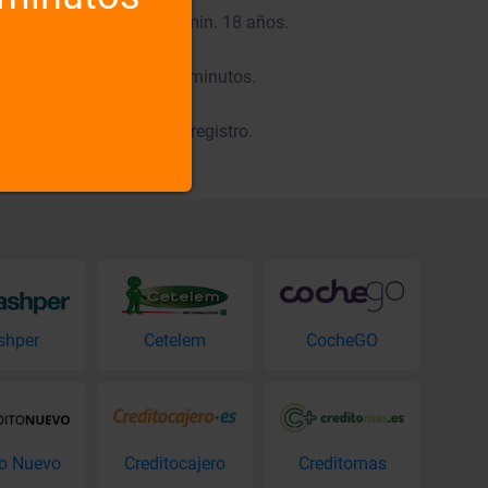
 la ciudadanía y español min. 18 años.
 tramitar la solicitud?
e evalúan en unos pocos minutos.
ntrada de registro?
udores mente, mira no el registro.
shper
Cetelem
CocheGO
to Nuevo
Creditocajero
Creditomas