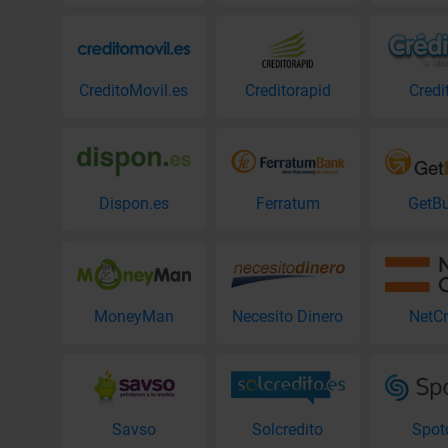
CreditoMovil.es
Creditorapid
Credi
Dispon.es
Ferratum
GetB
MoneyMan
Necesito Dinero
NetCr
Savso
Solcredito
Spot