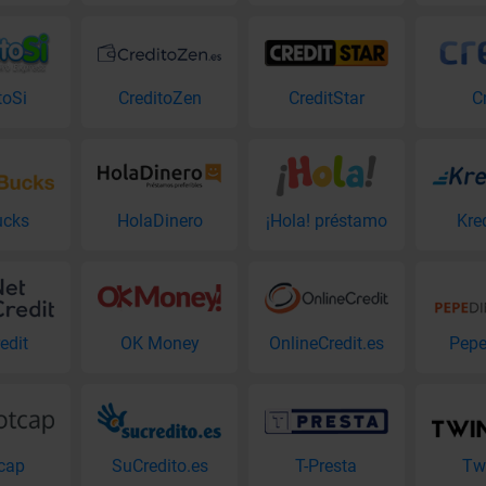
toSi
CreditoZen
CreditStar
C
ucks
HolaDinero
¡Hola! préstamo
Kre
edit
OK Money
OnlineCredit.es
Pepe
cap
SuCredito.es
T-Presta
Tw