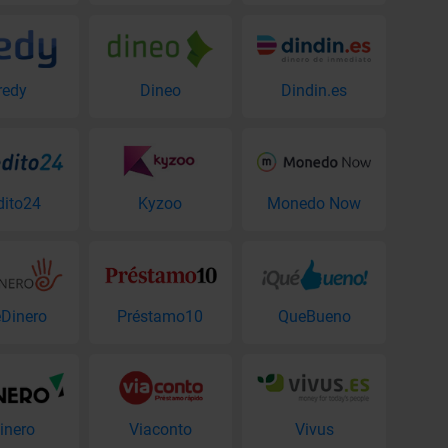
redy
Dineo
Dindin.es
dito24
Kyzoo
Monedo Now
Dinero
Préstamo10
QueBueno
inero
Viaconto
Vivus