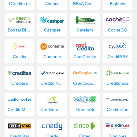
1Credito.es
Abanca
BBVA Coche Nuevo
Bigbank
Bonsai Dinero
Cashper
Cetelem
CocheGO
Cofidis
Contante
CoolCredito
CrediPRIX
Creditea
Credito Nuevo
Creditocajero
Creditomas
CreditoMovil.es
Creditorapid
CreditoSi
CreditoZen
CreditStar
Credy
Dineo
Dindin.es