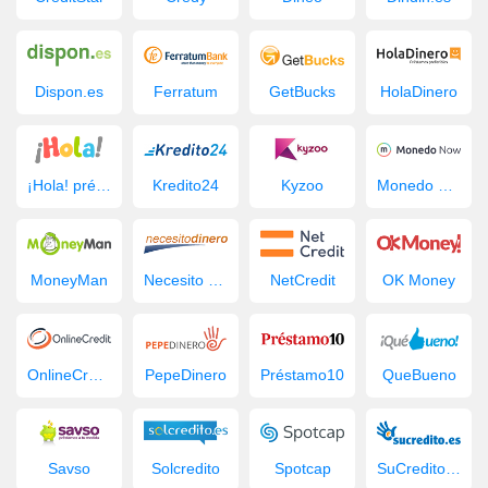
Dispon.es
Ferratum
GetBucks
HolaDinero
¡Hola! préstamo
Kredito24
Kyzoo
Monedo Now
MoneyMan
Necesito Dinero
NetCredit
OK Money
OnlineCredit.es
PepeDinero
Préstamo10
QueBueno
Savso
Solcredito
Spotcap
SuCredito.es