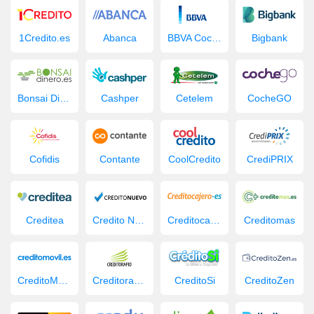
1Credito.es
Abanca
BBVA Coche Nuevo
Bigbank
Bonsai Dinero
Cashper
Cetelem
CocheGO
Cofidis
Contante
CoolCredito
CrediPRIX
Creditea
Credito Nuevo
Creditocajero
Creditomas
CreditoMovil.es
Creditorapid
CreditoSi
CreditoZen