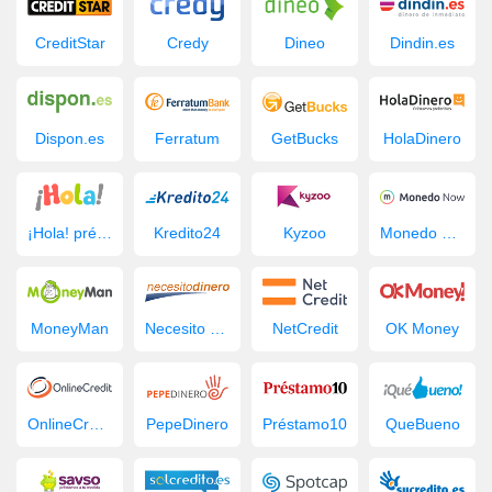
CreditStar
Credy
Dineo
Dindin.es
Dispon.es
Ferratum
GetBucks
HolaDinero
¡Hola! préstamo
Kredito24
Kyzoo
Monedo Now
MoneyMan
Necesito Dinero
NetCredit
OK Money
OnlineCredit.es
PepeDinero
Préstamo10
QueBueno