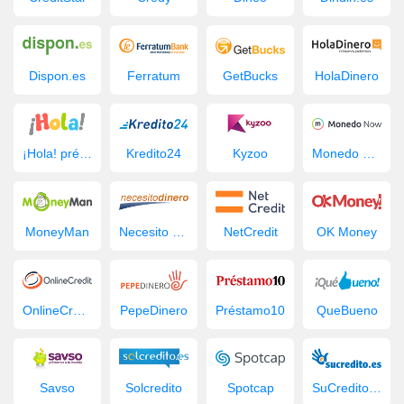
Dispon.es
Ferratum
GetBucks
HolaDinero
¡Hola! préstamo
Kredito24
Kyzoo
Monedo Now
MoneyMan
Necesito Dinero
NetCredit
OK Money
OnlineCredit.es
PepeDinero
Préstamo10
QueBueno
Savso
Solcredito
Spotcap
SuCredito.es