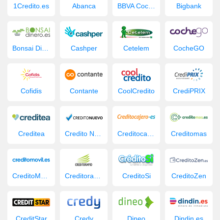
1Credito.es
Abanca
BBVA Coche Nuevo
Bigbank
Bonsai Dinero
Cashper
Cetelem
CocheGO
Cofidis
Contante
CoolCredito
CrediPRIX
Creditea
Credito Nuevo
Creditocajero
Creditomas
CreditoMovil.es
Creditorapid
CreditoSi
CreditoZen
CreditStar
Credy
Dineo
Dindin.es