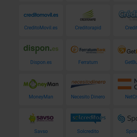
CreditoMovil.es
Creditorapid
Credi
Dispon.es
Ferratum
GetB
MoneyMan
Necesito Dinero
NetCr
Savso
Solcredito
Spot