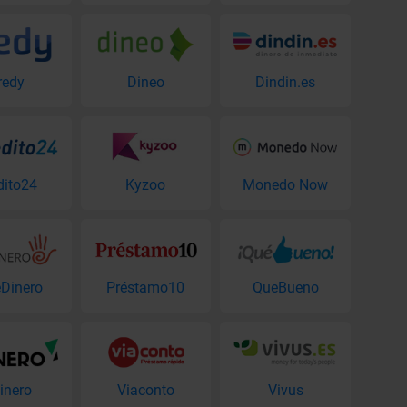
redy
Dineo
Dindin.es
dito24
Kyzoo
Monedo Now
Dinero
Préstamo10
QueBueno
inero
Viaconto
Vivus