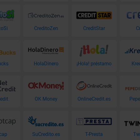
toSi
CreditoZen
CreditStar
C
ucks
HolaDinero
¡Hola! préstamo
Kre
edit
OK Money
OnlineCredit.es
Pepe
cap
SuCredito.es
T-Presta
Tw