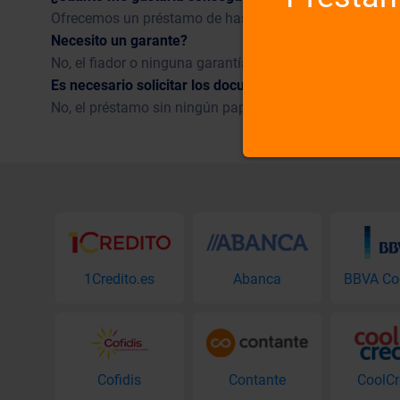
Ofrecemos un préstamo de hasta 300 € con vencimiento
Necesito un garante?
No, el fiador o ninguna garantía de que no es necesario.
Es necesario solicitar los documentos que lo demuest
No, el préstamo sin ningún papeleo alrededor.
1Credito.es
Abanca
Cofidis
Contante
CoolCr