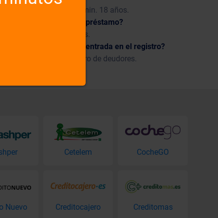
 la ciudadanía y español min. 18 años.
 sobre la liquidación del préstamo?
án en unos pocos minutos.
pesar de que tengo una entrada en el registro?
 sin comprobar el registro de deudores.
shper
Cetelem
CocheGO
to Nuevo
Creditocajero
Creditomas