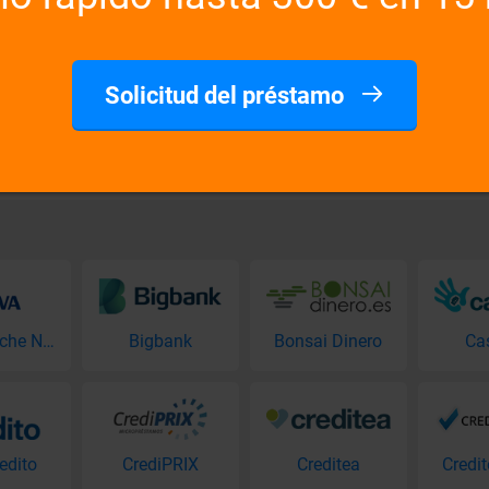
 a 30 días.
Se necesita un ingreso estable,
Cuando llego a los comentarios
Todas las aplicaciones evaluar
Solicitud del préstamo
ran?
¿Puedo obtener un préstamo a 
No importa, el préstamo es 100%
BBVA Coche Nuevo
Bigbank
Bonsai Dinero
Ca
edito
CrediPRIX
Creditea
Credi