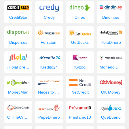
CreditStar
Credy
Dineo
Dindin.es
Dispon.es
Ferratum
GetBucks
HolaDinero
¡Hola! préstamo
Kredito24
Kyzoo
Monedo Now
MoneyMan
Necesito Dinero
NetCredit
OK Money
OnlineCredit.es
PepeDinero
Préstamo10
QueBueno