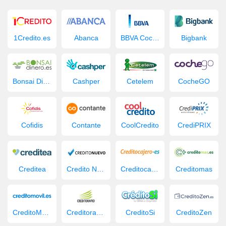
1Credito.es
Abanca
BBVA Coche Nuevo
Bigbank
Bonsai Dinero
Cashper
Cetelem
CocheGO
Cofidis
Contante
CoolCredito
CrediPRIX
Creditea
Credito Nuevo
Creditocajero
Creditomas
CreditoMovil.es
Creditorapid
CreditoSi
CreditoZen