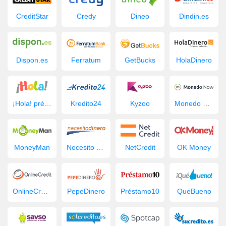
CreditStar
Credy
Dineo
Dindin.es
Dispon.es
Ferratum
GetBucks
HolaDinero
¡Hola! préstamo
Kredito24
Kyzoo
Monedo Now
MoneyMan
Necesito Dinero
NetCredit
OK Money
OnlineCredit.es
PepeDinero
Préstamo10
QueBueno