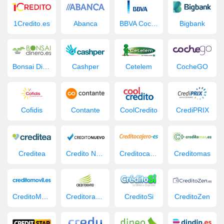
1Credito.es
Abanca
BBVA Coche Nuevo
Bigbank
Bonsai Dinero
Cashper
Cetelem
CocheGO
Cofidis
Contante
CoolCredito
CrediPRIX
Creditea
Credito Nuevo
Creditocajero
Creditomas
CreditoMovil.es
Creditorapid
CreditoSi
CreditoZen