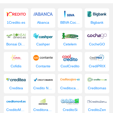
1Credito.es
Abanca
BBVA Coche Nuevo
Bigbank
Bonsai Dinero
Cashper
Cetelem
CocheGO
Cofidis
Contante
CoolCredito
CrediPRIX
Creditea
Credito Nuevo
Creditocajero
Creditomas
CreditoMovil.es
Creditorapid
CreditoSi
CreditoZen