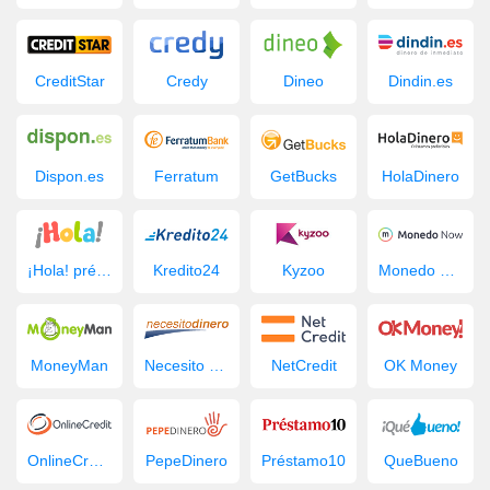
CreditStar
Credy
Dineo
Dindin.es
Dispon.es
Ferratum
GetBucks
HolaDinero
¡Hola! préstamo
Kredito24
Kyzoo
Monedo Now
MoneyMan
Necesito Dinero
NetCredit
OK Money
OnlineCredit.es
PepeDinero
Préstamo10
QueBueno