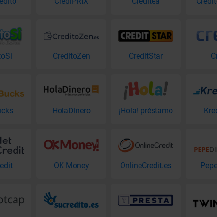
edito
CrediPRIX
Creditea
Credi
toSi
CreditoZen
CreditStar
C
ucks
HolaDinero
¡Hola! préstamo
Kre
edit
OK Money
OnlineCredit.es
Pepe