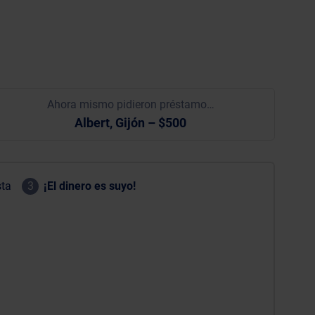
Ahora mismo pidieron préstamo…
Albert, Gijón – $500
sta
3
¡El dinero es suyo!