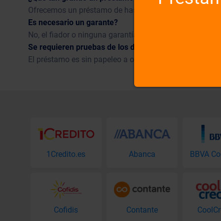
Ofrecemos un préstamo de hasta 300 € con vencimiento
Es necesario un garante?
No, el fiador o ninguna garantía de que no es necesario.
Se requieren pruebas de los documentos?
El préstamo es sin papeleo a organizar todo de forma rá
1Credito.es
Abanca
Cofidis
Contante
CoolCr