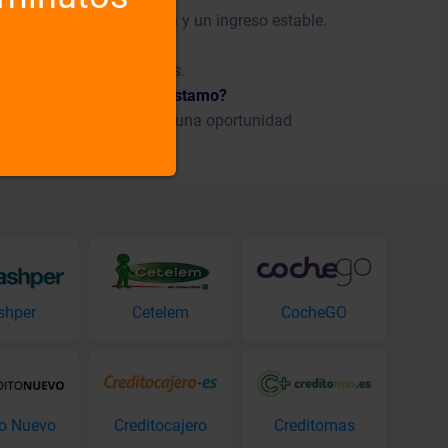
s, nacionalidad española y un ingreso estable.
stamo ha sido aprobado?
án en unos pocos minutos.
tro, puedo obtener un préstamo?
es ASNEF, sin duda tiene una oportunidad
shper
Cetelem
CocheGO
to Nuevo
Creditocajero
Creditomas