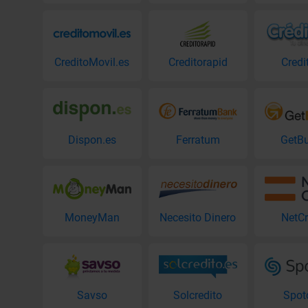
CreditoMovil.es
Creditorapid
Credi
Dispon.es
Ferratum
GetB
MoneyMan
Necesito Dinero
NetCr
Savso
Solcredito
Spot