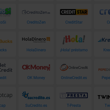
toSi
CreditoZen
CreditStar
C
ucks
HolaDinero
¡Hola! préstamo
Kre
edit
OK Money
OnlineCredit.es
Pepe
cap
SuCredito.es
T-Presta
Tw