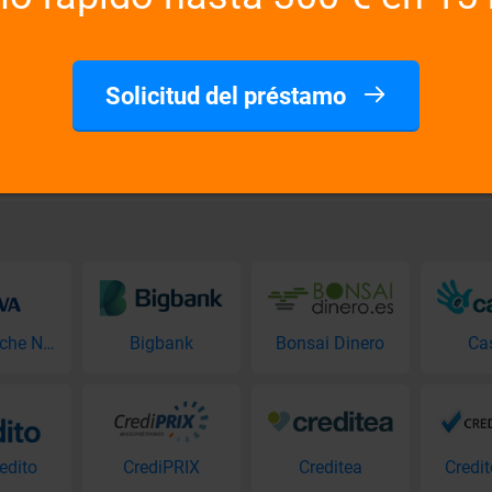
 a 30 días.
Usted debe ser mayor de 18 año
¿Cuándo voy a saber si el pré
Todas las aplicaciones evaluar
Solicitud del préstamo
Tengo una entrada en el regis
pida y en línea.
No registros de cheques deudor
BBVA Coche Nuevo
Bigbank
Bonsai Dinero
Ca
edito
CrediPRIX
Creditea
Credi