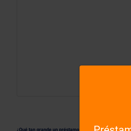
Préstam
¿Qué tan grande un préstamo que usted ofrece?