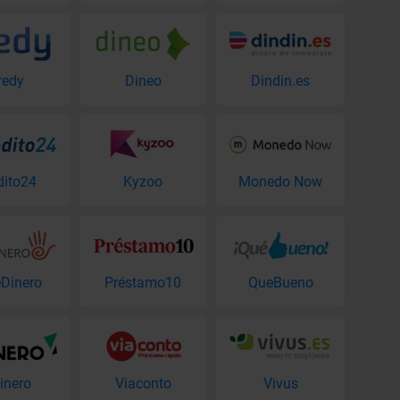
redy
Dineo
Dindin.es
dito24
Kyzoo
Monedo Now
Dinero
Préstamo10
QueBueno
inero
Viaconto
Vivus