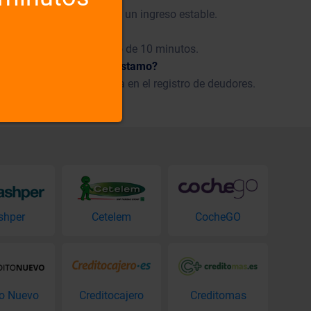
spañola, min. 18 años de un ingreso estable.
i solicitud?
, que será enviado dentro de 10 minutos.
tro, puedo obtener un préstamo?
 solicitantes y se registra en el registro de deudores.
shper
Cetelem
CocheGO
to Nuevo
Creditocajero
Creditomas