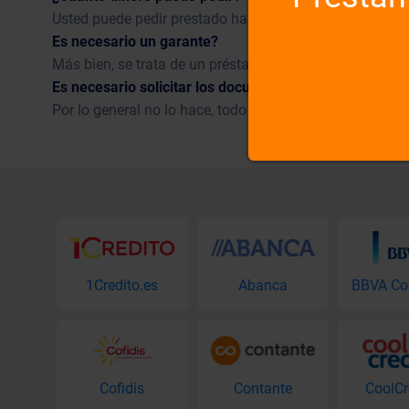
Usted puede pedir prestado hasta 300 € durante 30 días
Es necesario un garante?
Más bien, se trata de un préstamo de 100% sin garantía 
Es necesario solicitar los documentos que lo demuest
Por lo general no lo hace, todo lo que puede aportar ún
1Credito.es
Abanca
Cofidis
Contante
CoolCr