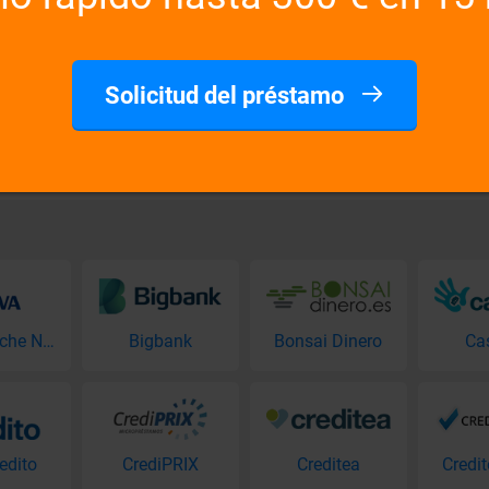
.
La condición es la ciudadanía e
¿Qué tan rápido se procesará m
o colateral tangible
La decisión sobre la aprobación
Solicitud del préstamo
ran?
Tengo una entrada en el regis
icamente en internet.
El préstamo está destinado a los
BBVA Coche Nuevo
Bigbank
Bonsai Dinero
Ca
edito
CrediPRIX
Creditea
Credi