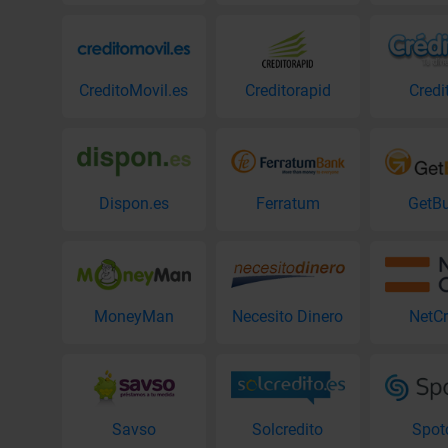
CreditoMovil.es
Creditorapid
Credi
Dispon.es
Ferratum
GetB
MoneyMan
Necesito Dinero
NetCr
Savso
Solcredito
Spot