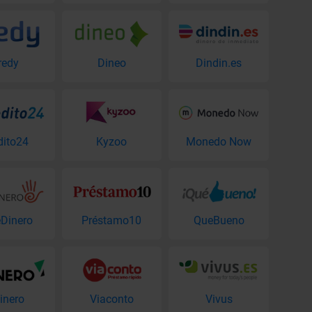
redy
Dineo
Dindin.es
dito24
Kyzoo
Monedo Now
Dinero
Préstamo10
QueBueno
inero
Viaconto
Vivus