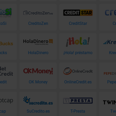
toSi
CreditoZen
CreditStar
C
ucks
HolaDinero
¡Hola! préstamo
Kre
edit
OK Money
OnlineCredit.es
Pepe
cap
SuCredito.es
T-Presta
Tw