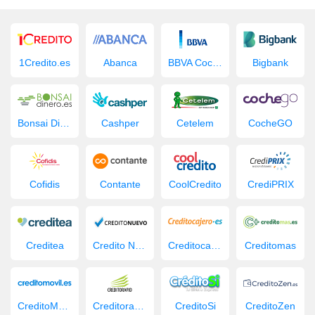
1Credito.es
Abanca
BBVA Coche Nuevo
Bigbank
Bonsai Dinero
Cashper
Cetelem
CocheGO
Cofidis
Contante
CoolCredito
CrediPRIX
Creditea
Credito Nuevo
Creditocajero
Creditomas
CreditoMovil.es
Creditorapid
CreditoSi
CreditoZen