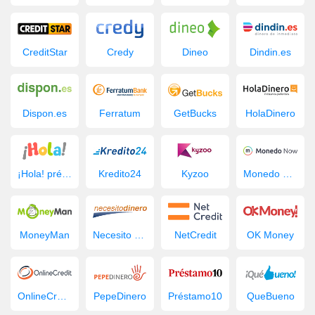
CreditStar
Credy
Dineo
Dindin.es
Dispon.es
Ferratum
GetBucks
HolaDinero
¡Hola! préstamo
Kredito24
Kyzoo
Monedo Now
MoneyMan
Necesito Dinero
NetCredit
OK Money
OnlineCredit.es
PepeDinero
Préstamo10
QueBueno