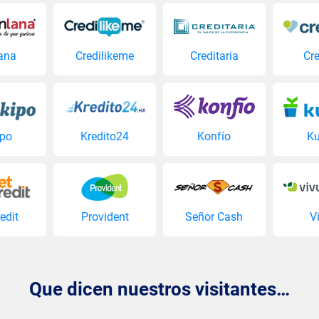
ana
Credilikeme
Creditaria
Cre
ipo
Kredito24
Konfío
Ku
edit
Provident
Señor Cash
V
Que dicen nuestros visitantes…