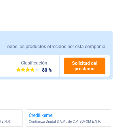
Todos los productos ofrecidos por esta compañía
Clasificación
Solicitud del
préstamo
80 %
Credilikeme
 E.N.R.
Confianza Digital S.A.P.I. de C.V. SOFOM E.N.R.