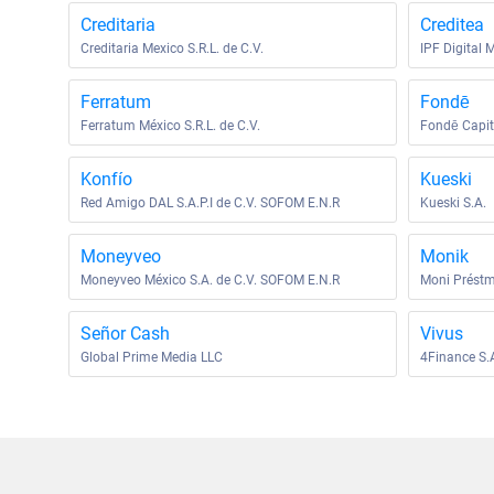
Creditaria
Creditea
Creditaria Mexico S.R.L. de C.V.
IPF Digital 
Ferratum
Fondē
Ferratum México S.R.L. de C.V.
Fondē Capita
Konfío
Kueski
Red Amigo DAL S.A.P.I de C.V. SOFOM E.N.R
Kueski S.A.
Moneyveo
Monik
Moneyveo México S.A. de C.V. SOFOM E.N.R
Moni Préstmo
Señor Cash
Vivus
Global Prime Media LLC
4Finance S.