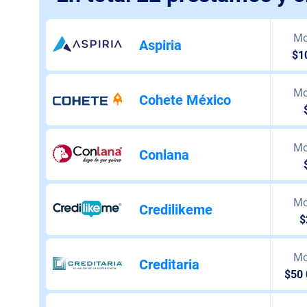
Mo
Aspiria
$1
Mo
Cohete México
Mo
Conlana
Mo
Credilikeme
$
Mo
Creditaria
$50 