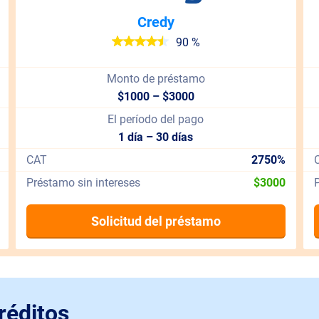
Credy
90 %
Monto de préstamo
$1000 – $3000
El período del pago
1 día – 30 días
CAT
2750%
Préstamo sin intereses
$3000
P
Solicitud del préstamo
réditos