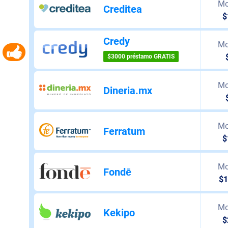
Mo
Creditea
$
Credy
Mo
$3000 préstamo GRATIS
Mo
Dineria.mx
Mo
Ferratum
$
Mo
Fondē
$1
Mo
Kekipo
$