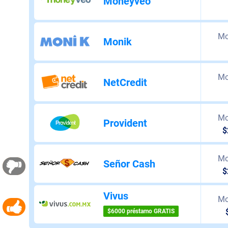
Moneyveo
Mo
Monik
Mo
NetCredit
Mo
Provident
$
Mo
Señor Cash
$
Vivus
Mo
$6000 préstamo GRATIS