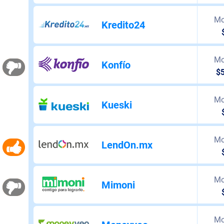
Mo
Kredito24
Mo
Konfío
$
Mo
Kueski
Mo
LendOn.mx
Mo
Mimoni
Mo