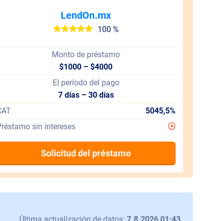
LendOn.mx
100 %
Monto de préstamo
$1000 – $4000
El período del pago
7 días – 30 días
CAT
5045,5%
réstamo sin intereses
Solicitud del préstamo
Última actualización de datos:
7.8.2026 01:43