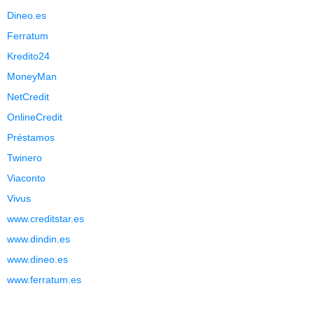
Dineo.es
Ferratum
Kredito24
MoneyMan
NetCredit
OnlineCredit
Préstamos
Twinero
Viaconto
Vivus
www.creditstar.es
www.dindin.es
www.dineo.es
www.ferratum.es