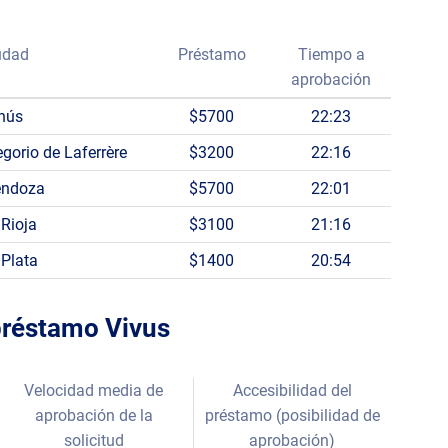
udad
Préstamo
Tiempo a
aprobación
nús
$5700
22:23
egorio de Laferrère
$3200
22:16
ndoza
$5700
22:01
 Rioja
$3100
21:16
 Plata
$1400
20:54
 préstamo Vivus
Velocidad media de
Accesibilidad del
aprobación de la
préstamo (posibilidad de
solicitud
aprobación)