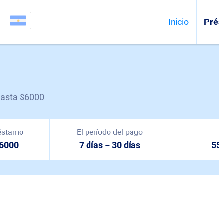
a
Inicio
Pré
hasta $6000
éstamo
El período del pago
$6000
7 días – 30 días
5