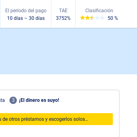
El período del pago
TAE
Clasificación
10 días – 30 días
3752%
50 %
sta
3
¡El dinero es suyo!
 de otros préstamos y escogerlos solos…