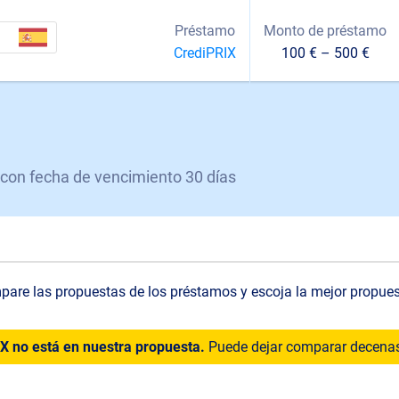
Préstamo
Monto de préstamo
CrediPRIX
100 € – 500 €
 con fecha de vencimiento 30 días
are las propuestas de los préstamos y escoja la mejor propue
 no está en nuestra propuesta.
Puede dejar comparar decenas